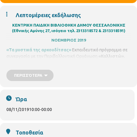
Λεπτομέρειες εκδήλωσης
ΚΕΝΤΡΙΚΗ ΠΑΙΔΙΚΗ ΒΙΒΛΙΟΘΗΚΗ ΔΗΜΟΥ ΘΕΣΣΑΛΟΝΙΚΗΣ
(Εθνικής Αμύνης 27, ισόγειο τηλ. 2313318572 & 2313318591)
ΝΟΕΜΒΡΙΟΣ 2019
«Τα μυστικά της αρκουδίτσας»
Εκπαιδευτικό πρόγραμμα σε
συνεργασία με την Περιβαλλοντική Οργάνωση
«Καλλιστώ».
Στόχος του προγράμματος είναι η ενημέρωση των παιδιών για
τα ζώα των ελληνικών δασών και τα προβλήματα που αυτά
αντιμετωπίζουν.
ΠΕΡΙΣΣΌΤΕΡΑ
Παρασκευή
08/11/2019,
ώρα 10.00 – 11.00
και 11.00 – 12.00
Ώρα
08/11/2019
10:00
-
00:00
Τοποθεσία