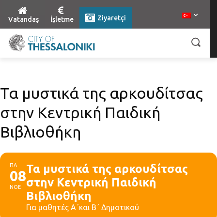
Ziyaretçi
Vatandaş
İşletme
Τα μυστικά της αρκουδίτσας
στην Κεντρική Παιδική
Βιβλιοθήκη
ΠΑ
Τα μυστικά της αρκουδίτσας
08
στην Κεντρική Παιδική
ΝΟΕ
Βιβλιοθήκη
Για μαθητές Α΄και Β΄ Δημοτικού