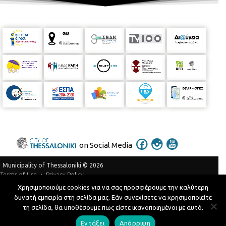
on Social Media
Municipality of Thessaloniki © 2026
Privacy Policy
Terms of Use
Χρησιμοποιούμε cookies για να σας προσφέρουμε την καλύτερη
Telephone Catalog
δυνατή εμπειρία στη σελίδα μας. Εάν συνεχίσετε να χρησιμοποιείτε
Developed by
MyCompany Projects
τη σελίδα, θα υποθέσουμε πως είστε ικανοποιημένοι με αυτό.
Εντάξει
Απόρριψη