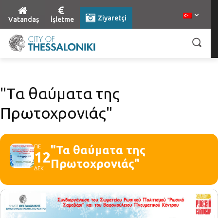
Ziyaretçi
Vatandaş
İşletme
"Τα θαύματα της
Πρωτοχρονιάς"
ΠΕ
"Τα θαύματα της
12
Πρωτοχρονιάς"
ΔΕΚ