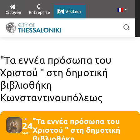
Visiteur
Citoyen
Entreprise
"Τα εννέα πρόσωπα του
Χριστού " στη δημοτική
βιβλιοθήκη
Κωνσταντινουπόλεως
ΠΑ
"Τα εννέα πρόσωπα του
24
Χριστού " στη δημοτική
ΜΑΙ
βιβλιοθήκη