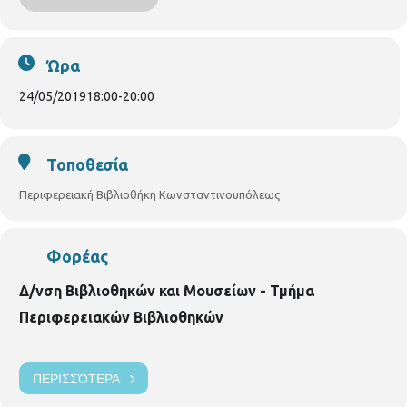
περιμένουμε όλους στις 24/05/2019 στην βιβλιοθήκη της
Κωνσταντινουπόλεως στις 6.00-8.00μ.μ. για την καθιερωμένη
μας λογοτεχνική συνάντηση.. Η συντονίστρια της λέσχης,
Ώρα
Ευαγγελία Κατρινάκη
Βιβλιοθήκη Κωνσταντινουπόλεως.
(Κων/πόλεως 45, τηλ. 2310-315100)
24/05/2019
18:00
-
20:00
Τοποθεσία
Περιφερειακή Βιβλιοθήκη Κωνσταντινουπόλεως
Φορέας
Δ/νση Βιβλιοθηκών και Μουσείων - Τμήμα
Περιφερειακών Βιβλιοθηκών
ΠΕΡΙΣΣΌΤΕΡΑ