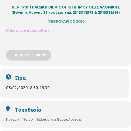
ΚΕΝΤΡΙΚΗ ΠΑΙΔΙΚΗ ΒΙΒΛΙΟΘΗΚΗ ΔΗΜΟΥ ΘΕΣΣΑΛΟΝΙΚΗΣ
(Εθνικής Αμύνης 27, ισόγειο τηλ. 2313318572 & 2313318591)
ΦΕΒΡΟΥΑΡΙΟΣ 2020
Η ώρα του παραμυθιού
«Τα δεκατρία κουκιά»
Παραστατική αφήγηση λαϊκών
παραμυθιών από την παραμυθού
Ελένη Μπασδάρα
. Για παιδιά από
3
- 6
χρονών. Με ηλεκτρονική προεγγραφή στο
ΠΕΡΙΣΣΌΤΕΡΑ
s.chatzi@thessaloniki.gr
Τετάρτη
05/02/2020,
ώρα 6.30μ.μ. – 7.30μ.μ.
Ώρα
05/02/2020
18:30
-
19:30
Τοποθεσία
Κεντρική Παιδική Βιβλιοθήκη Θεσσαλονίκης