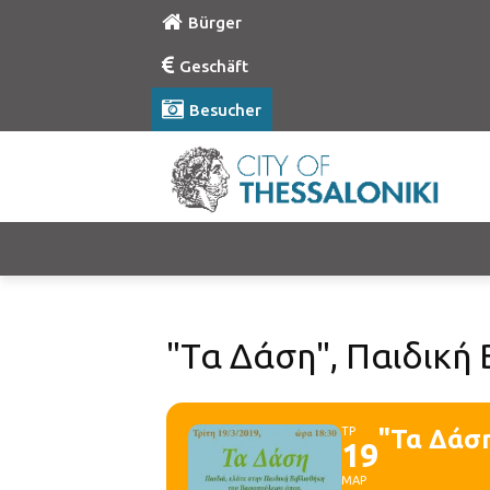
Bürger
Geschäft
Besucher
"Τα Δάση", Παιδική
ΤΡ
"Τα Δάση
19
ΜΑΡ