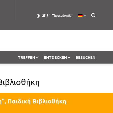
C
25.7
Thessaloniki
TREFFEN
ENTDECKEN
BESUCHEN
 Βιβλιοθήκη
", Παιδική Βιβλιοθήκη