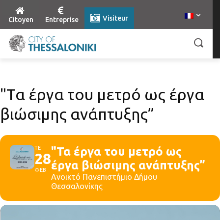
Visiteur
Citoyen
Entreprise
"Τα έργα του μετρό ως έργα
βιώσιμης ανάπτυξης”
ΤΕ
"Τα έργα του μετρό ως
28
έργα βιώσιμης ανάπτυξης”
ΦΕΒ
Ανοικτό Πανεπιστήμιο Δήμου
Θεσσαλονίκης