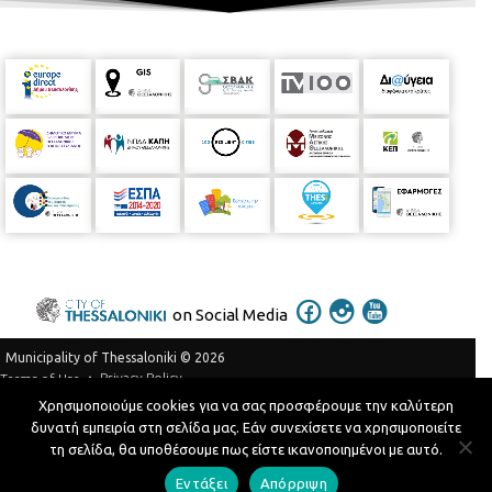
on Social Media
Municipality of Thessaloniki © 2026
Privacy Policy
Terms of Use
Χρησιμοποιούμε cookies για να σας προσφέρουμε την καλύτερη
Telephone Catalog
δυνατή εμπειρία στη σελίδα μας. Εάν συνεχίσετε να χρησιμοποιείτε
Developed by
MyCompany Projects
τη σελίδα, θα υποθέσουμε πως είστε ικανοποιημένοι με αυτό.
Εντάξει
Απόρριψη