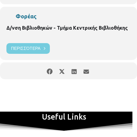
ξετυλίγεται ο μίτος. Για παιδιά 4 – 12 χρονών.
Σάββατο 27
Νοεμβρίου 13:00-14:
00 (Αίθουσα 2 – Περίπτερο 13 ΔΕΒΘ)
Η
Φορέας
παραστατική αφηγηση παραμυθιού οργανώθηκε από την
Κεντρική Δημοτική Βιβλιοθήκη Θεσσαλονίκης
Δ/νση Βιβλιοθηκών - Τμήμα Κεντρικής Βιβλιοθήκης
ΠΕΡΙΣΣΌΤΕΡΑ
Useful Links