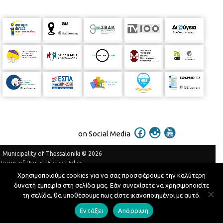
on Social Media
Municipality of Thessaloniki © 2026
Privacy Policy
Terms of Use
Χρησιμοποιούμε cookies για να σας προσφέρουμε την καλύτερη
Telephone Catalog
δυνατή εμπειρία στη σελίδα μας. Εάν συνεχίσετε να χρησιμοποιείτε
Developed by
MyCompany Projects
τη σελίδα, θα υποθέσουμε πως είστε ικανοποιημένοι με αυτό.
Εντάξει
Απόρριψη