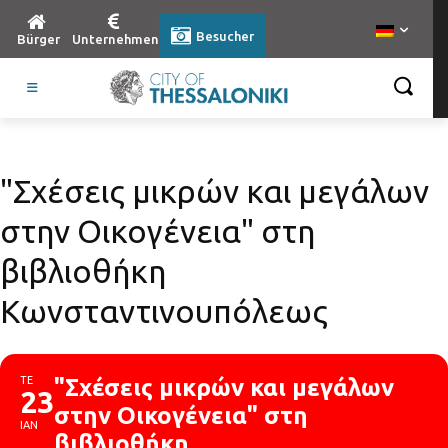
Besucher
Bürger
Unternehmen
"Σχέσεις μικρών και μεγάλων
στην Οικογένεια" στη
βιβλιοθήκη
Κωνσταντινουπόλεως
ΤΕ
"Σχέσεις μικρών και μεγάλων
23
στην Οικογένεια" στη
ΙΑΝ
βιβλιοθήκη