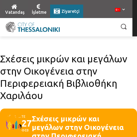
Ziyaretçi
Vatandaş
İşletme
Σχέσεις μικρών και μεγάλων
στην Οικογένεια στην
Περιφερειακή Βιβλιοθήκη
Χαριλάου
ΤΕ
Σχέσεις μικρών και
27
μεγάλων στην Οικογένεια
ΦΕΒ
στην Περιφερειακή