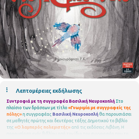
Λεπτομέρειες εκδήλωσης
Συντροφιά με τη συγγραφέα Βασιλική Νευροκοπλή
Στο
πλαίσιο των δράσεων με τίτλο
«Γνωριμία με συγγραφείς της
πόλης»
η συγγραφέας
Βασιλική Νευροκοπλή
θα παρουσιάσει
σε μαθητές πρώτης και δευτέρας τάξης Δημοτικού το βιβλίο
της
«Ο λαμπερός πολεμιστής»
από τις εκδόσεις Λιβάνη.
Η
παρουσίαση ενός βιβλίου από τον ίδιο τον συγγραφέα που το