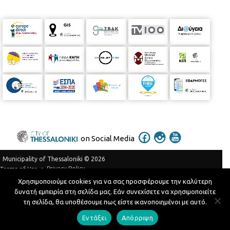
on Social Media
Municipality of Thessaloniki © 2026
Privacy Policy
Terms of Use
Χρησιμοποιούμε cookies για να σας προσφέρουμε την καλύτερη
Telephone Catalog
δυνατή εμπειρία στη σελίδα μας. Εάν συνεχίσετε να χρησιμοποιείτε
Developed by
MyCompany Projects
τη σελίδα, θα υποθέσουμε πως είστε ικανοποιημένοι με αυτό.
Εντάξει
Απόρριψη