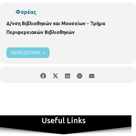
συμμετοχής: Περιφερειακή Βιβλιοθήκη Χαριλάου (Νικάνορος 3,
τηλ. 2310324666).
Φορέας
Δ/νση Βιβλιοθηκών και Μουσείων - Τμήμα
Περιφερειακών Βιβλιοθηκών
ΠΕΡΙΣΣΌΤΕΡΑ
Useful Links