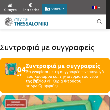
Visiteur
Citoyen
Entreprise
Συντροφιά με συγγραφείς
ΤΕ
Συντροφιά με συγγραφείς
04
Θα γνωρίσουμε τη συγγραφέα – νηπιαγωγό
ΑΠΡ
Εύα Κασιάρου και την ιστορία του νέου
της βιβλίου «Η Κυρία Φτούσου
σε spa Ομορφιάς»