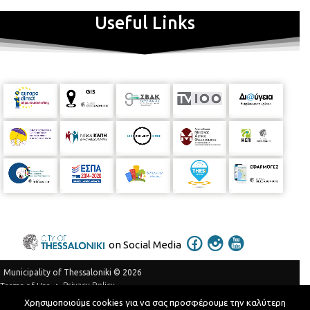
Useful Links
on Social Media
Municipality of Thessaloniki © 2026
Privacy Policy
Terms of Use
Χρησιμοποιούμε cookies για να σας προσφέρουμε την καλύτερη
Telephone Catalog