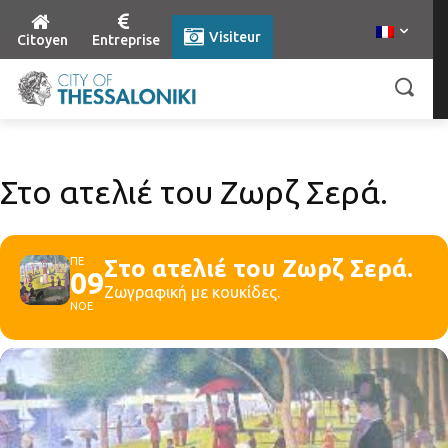
Visiteur
Citoyen
Entreprise
Στο ατελιέ του Ζωρζ Σερά.
ΠΕ
Στο ατελιέ του Ζωρζ Σερά.
09
Ζωγραφική με κουκίδες.
ΝΟΕ