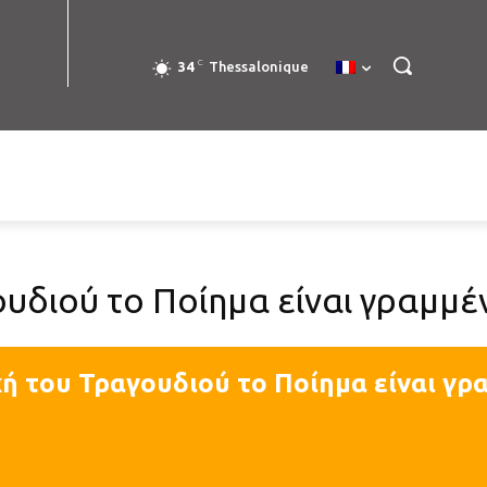
C
34
Thessalonique
ουδιού το Ποίημα είναι γραμμέ
ή του Τραγουδιού το Ποίημα είναι γρ