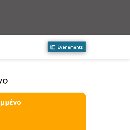
Événements
νο
αμμένο