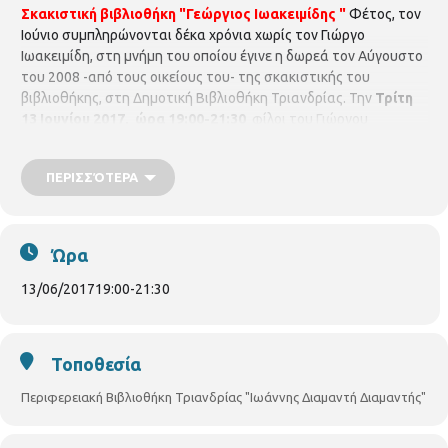
Σκακιστική βιβλιοθήκη "Γεώργιος Ιωακειμίδης "
Φέτος, τον
Ιούνιο συμπληρώνονται δέκα χρόνια χωρίς τον Γιώργο
Ιωακειμίδη, στη μνήμη του οποίου έγινε η δωρεά τον Αύγουστο
του 2008 -από τους οικείους του- της σκακιστικής του
βιβλιοθήκης, στη Δημοτική Βιβλιοθήκη Τριανδρίας. Την
Τρίτη
13 Ιουνίου 2017, ώρα 19:00-21:30
φίλοι του Γιώργου
Ιωακειμίδη, θα τιμήσουν τη μνήμη του, με μία εκδήλωση στο
χώρο της Βιβλιοθήκης Τριανδρία. Στην εκδήλωση θα
ΠΕΡΙΣΣΌΤΕΡΑ
παρουσιαστεί μια συνοπτική παρουσίαση του σκακιστικού του
έργου, με παρτίδες του, αναφορές στη σκακιστική του πορεία
και στη μεγάλη αγάπη του, τα βιβλία, μέσα από τη ξενάγηση
στην σκακιστική του βιβλιοθήκη. Η εκδήλωση είναι ανοικτή σε
Ώρα
όλους τους φίλους του σκακιού.
13/06/2017
19:00
-
21:30
Τοποθεσία
Περιφερειακή Βιβλιοθήκη Τριανδρίας "Ιωάννης Διαμαντή Διαμαντής"