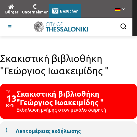
Besucher
Bürger
Unternehmen
Σκακιστική βιβλιοθήκη
"Γεώργιος Ιωακειμίδης "
ΤΡ
Σκακιστική βιβλιοθήκη
13
"Γεώργιος Ιωακειμίδης "
ΙΟΥΝ
Εκδήλωση μνήμης στον μεγάλο δωρητή
Λεπτομέρειες εκδήλωσης