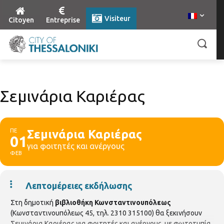
Visiteur
Citoyen
Entreprise
Σεμινάρια Καριέρας
ΠΕ
Σεμινάρια Καριέρας
01
για φοιτητές και ανέργους
ΦΕΒ
Λεπτομέρειες εκδήλωσης
Στη δημοτική
βιβλιοθήκη Κωνσταντινουπόλεως
(Κωνσταντινουπόλεως 45, τηλ. 2310 315100) θα ξεκινήσουν
Σεμινάρια Καριέρας για φοιτητές και ανέργους, με φωτοτυπία