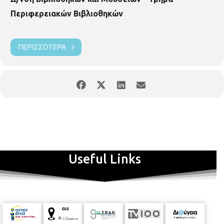
Σύμβουλος Επιχειρήσεων
Τα Σεμινάρια είναι
δωρεάν
αλλά
Περιφερειακών Βιβλιοθηκών
απαιτείται προεγγραφή στη βιβλιοθήκη μόνο με τη φυσική
παρουσία του ενδιαφερομένου. Συνολικός αριθμός
συμμετεχόντων
μέχρι 25 άτομα
.
ΠΕΡΙΣΣΌΤΕΡΑ
Useful Links