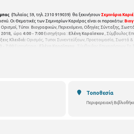
ύμπας
(Πυλαίας 59, τηλ. 2310 919039) θα ξεκινήσουν
Σεμινάρια Καρι
ισχύ. Οι Θεματικές των Σεμιναρίων Καριέρας είναι οι παρακάτω:
Βιογ
Ορισμοί, Τύποι Βιογραφικών, Περιεχόμενο, Οδηγίες Σύνταξης, Σωσ
 2018,
ώρα
4:00 - 7:00
Εισηγήτρια :
Ελένη Καραϊσκου
, Σύμβουλος Ε
ξεις Κλειδιά:
Ορισμός, Τυποι Συνεντεύξεων, Προετοιμασία, Σωστά 
0 - 7:00
Εισηγήτρια :
Ελένη Καραϊσκου
, Σύμβουλος Επιχειρήσεων Τα 
ε τη φυσική παρουσία του ενδιαφερομένου. Συνολικός αριθμός συμμ
Τοποθεσία
Περιφερειακή Βιβλιοθήκ