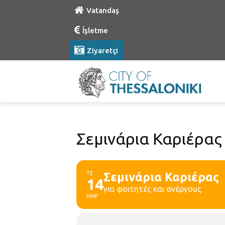
Vatandaş
İşletme
Ziyaretçi
Σεμινάρια Καριέρας
ΤΕ
Σεμινάρια Καριέρας
14
για φοιτητές και ανέργους
ΜΑΡ