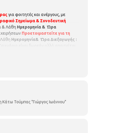
έρας
για φοιτητές και ανέργους, με
ραφικό Σημείωμα & Συνοδευτική
τά & Λάθη
Ημερομηνία & Ώρα
πιχειρήσεων
Προετοιμαστείτε για τη
& Λάθη
Ημερομηνία& Ώρα Διεξαγωγής :
Σεμινάρια είναι δωρεάν αλλά απαιτείται
ετεχόντων
μέχρι 25 άτομα
.
η Κάτω Τούμπας "Γιώργος Ιωάννου"