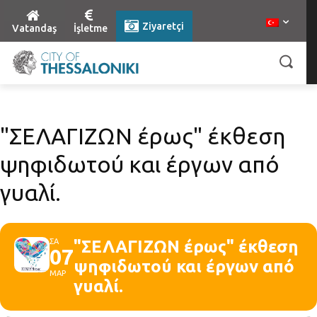
Ziyaretçi
Vatandaş
İşletme
"ΣΕΛΑΓΙΖΩΝ έρως" έκθεση
ψηφιδωτού και έργων από
γυαλί.
ΣΑ
"ΣΕΛΑΓΙΖΩΝ έρως" έκθεση
07
ψηφιδωτού και έργων από
ΜΑΡ
γυαλί.