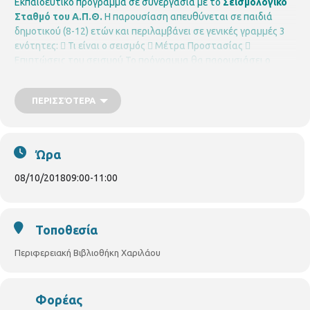
Εκπαιδευτικό πρόγραμμα σε συνεργασία με το
Σεισμολογικό
Σταθμό του Α.Π.Θ.
Η παρουσίαση απευθύνεται σε παιδιά
δημοτικού (8-12) ετών και περιλαμβάνει σε γενικές γραμμές 3
ενότητες:
 Τι είναι ο σεισμός
 Μέτρα Προστασίας

Επιπτώσεις του σεισμού
Το πρόγραμμα θα παρουσιάσει ο
Δομίνικος Βαμβακάρης, Γεωλόγος – Σεισμολόγος, MSc,
PhD.
Σε συνεργασία με σχολεία της περιοχής
Περιφερειακή
ΠΕΡΙΣΣΌΤΕΡΑ
Βιβλιοθήκη Χαριλάου
Νικάνορος 3, Τηλ. 2310 324666
E mail:
bibxarilaou@hotmail.gr
Ώρα
08/10/2018
09:00
-
11:00
Τοποθεσία
Περιφερειακή Βιβλιοθήκη Χαριλάου
Φορέας