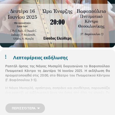
Λεπτομέρειες εκδήλωσης
Ρεσιτάλ άρπας της Νάγιας Μυσερλή διοργανώνει το Βαφοπούλειο
Πνευματικό Κέντρο τη Δευτέρα 16 Ιουνίου 2025. Η εκδήλωση θα
πραγματοποιηθεί στις 20:00, στο θέατρο του Πνευματικού Κέντρου
(Γ. Βαφόπουλου 3-5).
Η Νάγια Μυσερλή, αρπίστρια, σοπράνο και συνθέτρια, παρουσιάζει
ένα ρεσιτάλ με εμβληματικά έργα για άρπα από όλες τις εποχές. Το
πρόγραμμα περιλαμβάνει συνθέσεις των Carl Philipp Emanuel Bach,
Sophia Dussek, Claude Debussy, Paul Hindemith και Sergiu Natra, ενώ
θα παρουσιαστεί και το έργο της ίδιας "Into the dream", το οποίο
ΠΕΡΙΣΣΌΤΕΡΑ
απέσπασε το Α’ Βραβείο στον διεθνή διαγωνισμό σύνθεσης Angel