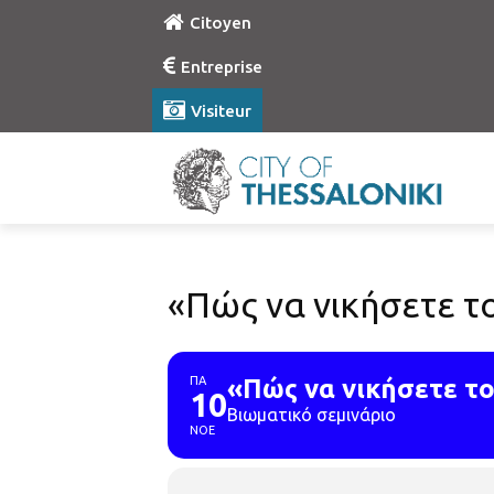
Citoyen
Entreprise
Visiteur
«Πώς να νικήσετε τ
ΠΑ
«Πώς να νικήσετε τ
10
Βιωματικό σεμινάριο
ΝΟΕ