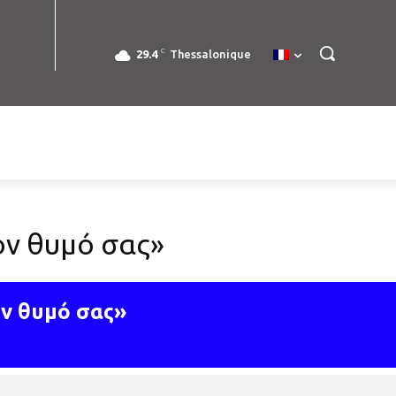
C
29.4
Thessalonique
ον θυμό σας»
ον θυμό σας»