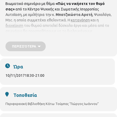
Βιωματικό σεμινάριο με θέμα
«Πώς να νικήσετε τον θυμό
σας»
από το Κέντρο Ψυχικής και Σωματικής Ισορροπίας
Αυτοΐαση, με ομιλήτρια την κ.
Μπατζικώστα Αρετή
, Ψυχολόγο,
Msc. η οποία συμμετέχει εθελοντικά. Η
κατανόηση
και η
διαχείριση
του θυμού αποτελεί δύσκολο έργο και μέσα από το
σεμινάριο θα προσπαθήσουμε να το διαλευκάνουμε.
Παρασκευή 10/11/2017, ώρα 6:
30
μ.μ.
Το σεμινάριο
απευθύνεται σε όλους και προσφέρεται δωρεάν.
Απαιτείται
ΠΕΡΙΣΣΌΤΕΡΑ
προεγγραφή στη Βιβλιοθήκη Κάτω Τούμπας (Πυλαίας 59,
τηλ. 2310919039) μόνο με τη φυσική παρουσία.
Ώρα
10/11/2017
18:30
-
21:00
Τοποθεσία
Περιφερειακή Βιβλιοθήκη Κάτω Τούμπας "Γιώργος Ιωάννου"