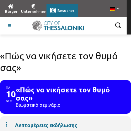
Besucher
Bürger
Unternehmen
«Πώς να νικήσετε τον θυμό
σας»
ΠΑ
«Πώς να νικήσετε τον θυμό
10
σας»
ΝΟΕ
Βιωματικό σεμινάριο
Λεπτομέρειες εκδήλωσης