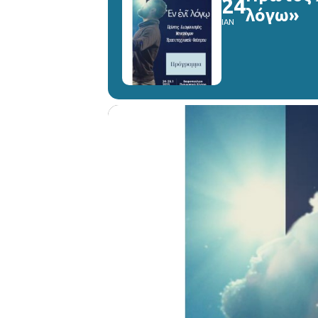
24
λόγω»
ΙΑΝ