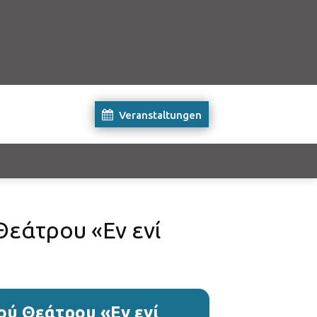
Veranstaltungen
εάτρου «Εν ενί
ύ Θεάτρου «Εν ενί