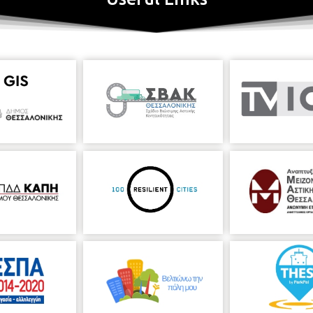
το Πρόγραμμα Συμμετοχής