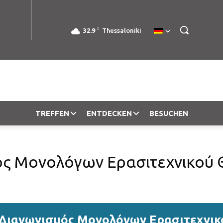
C
32.9
Thessaloniki
TREFFEN
ENTDECKEN
BESUCHEN
ς Μονολόγων Ερασιτεχνικού Θ
Διαγωνισμός Μονολόγων Ερασιτεχνικο