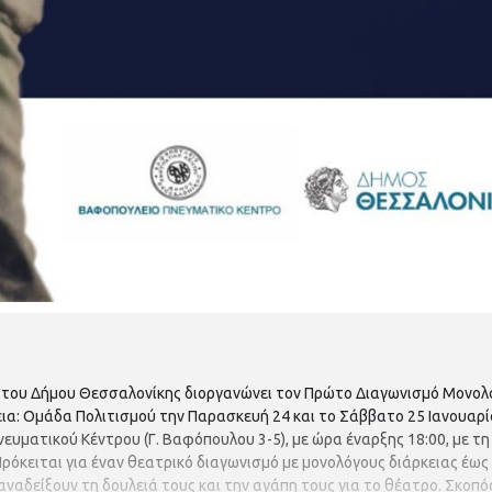
 του Δήμου Θεσσαλονίκης διοργανώνει τον Πρώτο Διαγωνισμό Μονολό
εια: Ομάδα Πολιτισμού την Παρασκευή 24 και το Σάββατο 25 Ιανουαρί
ευματικού Κέντρου (Γ. Βαφόπουλου 3-5), με ώρα έναρξης 18:00, με 
Πρόκειται για έναν θεατρικό διαγωνισμό με μονολόγους διάρκειας έω
 αναδείξουν τη δουλειά τους και την αγάπη τους για το θέατρο. Σκοπ