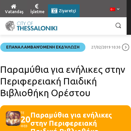
Ziyaretçi
Vatandaş
İşletme
ΕΠΑΝΑΛΑΜΒΑΝΌΜΕΝΗ ΕΚΔΉΛΩΣΗ
27/02/2019 10:30
Παραμύθια για ενήλικες στην
Περιφερειακή Παιδική
Βιβλιοθήκη Ορέστου
ΤΕ
Παραμύθια για ενήλικες
20
στην Περιφερειακή
ΦΕΒ