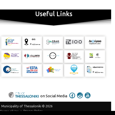
Useful Links
on Social Media
Municipality of Thessaloniki © 2026
Privacy Policy
Terms of Use