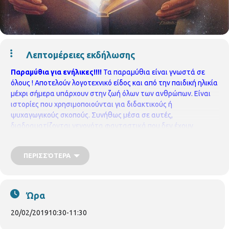
Λεπτομέρειες εκδήλωσης
Παραμύθια για ενήλικες!!!!
Τα παραμύθια είναι γνωστά σε
όλους !
Αποτελούν λογοτεχνικό είδος και από την παιδική ηλικία
μέχρι σήμερα υπάρχουν στην ζωή όλων των ανθρώπων.
Είναι
ιστορίες που χρησιμοποιούνται για διδακτικούς ή
ψυχαγωγικούς σκοπούς. Συνήθως μέσα σε αυτές,
διαδραματίζονται γεγονότα φανταστικά που δεν έχουν
ξανασυμβεί
Οι ήρωες τους, μέσα από τις περιπέτειες τους,
βαδίζουν προς ένα μονοπάτι φωτεινό, πνευματικού
ΠΕΡΙΣΣΌΤΕΡΑ
αναστοχασμού και προσωπικής αποκάλυψης που όλοι είμαστε
καλεσμένοι να ακολουθήσουμε.
Έναρξη Τετάρτη 20
Φεβρουαρίου, ώρα 10.30 το πρωί στην
Περιφερειακή
Παιδική Βιβλιοθήκη Ορέστου.
Πρόγραμμα αφηγήσεων
•
Ώρα
20/2/2019, «Κισμέτ». Ένα παραμύθι από την Ανατολή
•
27//2/2019, «Η πρόσκληση». Ιστορία αγάπης στα χρόνια
20/02/2019
10:30
-
11:30
της μικρασιατικής καταστροφής. Προβολή διαφανειών
•