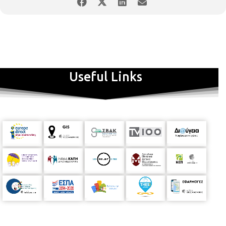
Νέων Μεγάρου Μουσικής Θεσσαλονίκης. Το εορταστικό gala
θα πραγματοποιηθεί τη Δευτέρα 30 Δεκεμβρίου 2019 και ώρα
21:00 στην Αίθουσα Φίλων Μουσικής του Μεγάρου Μουσικής
Θεσσαλονίκης (Μ1). Όλα τα έσοδα από τη λαμπερή κόκκινη
βραδιά θα μοιραστούν στο Ορφανοτροφείο «Μέλισσα» και
στο «Παιδικό Χωριό SOS-Πλαγιαρίου». ΤΙΜΕΣ ΕΙΣΙΤΗΡΙΩΝ 10€,
5€ (
μειωμένο
) Έναρξη προπώλησης: 2/12 από την ιστοσελίδα
Useful Links
του ΜΜΘ Τραγουδούν οι: Μαρία Βλαχοπούλου (μέτζο σοπράνο)
Νιόβη Κλαυδιανού (σοπράνο) Ελένη Λιώνα (μέτζο σοπράνο)
Βιολέτα Λούστα (σοπράνο) Σοφία Μητροπούλου (σοπράνο)
Σταματία Μολλούδη (μέτζο σοπράνο) Συρανούς Τσαλικιάν
(σοπράνο) Καλλιτεχνική επιμέλεια - Μουσική διεύθυνση:Λίζα
Ξανθοπούλου Ενορχηστρώσεις: Θοδωρής Παπαδημητρίου,
Στέφανος Ντιναπόγιας, Δημοσθένης Φωτιάδης Μουσική
προετοιμασία Συμφωνικής Ορχήστρας Νέων ΜΜΘ -
MOYSA:Θοδωρής Παπαδημητρίου Σκηνοθετική -
Ενδυματολογική επιμέλεια:Αθανάσιος Κολαλάς Σκηνοθετική
επιμέλεια του Adelaide’s Lament:Γρηγόρης Πυριαλάκος