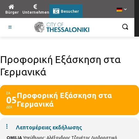
Besucher
Bürger
Unternehmen
Προφορική Εξάσκηση στα
Γερμανικά
ΣΑ
Προφορική Εξάσκηση στα
05
Γερμανικά
ΔΕΚ
Λεπτομέρειες εκδήλωσης
OMILIA
Υπεύθυνος: Αλέξανδρος Τζανέτος Διαδραστικά