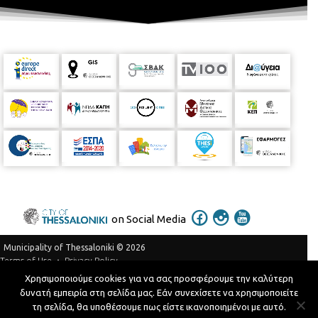
on Social Media
Municipality of Thessaloniki © 2026
Privacy Policy
Terms of Use
Χρησιμοποιούμε cookies για να σας προσφέρουμε την καλύτερη
Telephone Catalog
δυνατή εμπειρία στη σελίδα μας. Εάν συνεχίσετε να χρησιμοποιείτε
Developed by
MyCompany Projects
τη σελίδα, θα υποθέσουμε πως είστε ικανοποιημένοι με αυτό.