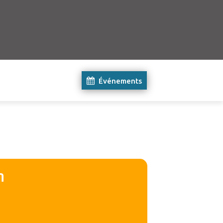
Événements
η