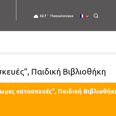
C
32.7
Thessalonique
ευές", Παιδική Βιβλιοθήκη
ωμες κατασκευές", Παιδική Βιβλιοθήκ