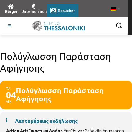
Besucher
Bürger
Unternehmen
Πολύγλωσση Παράσταση
Αφήγησης
ΠΑ
Πολύγλωσση Παράσταση
04
Αφήγησης
ΔΕΚ
Λεπτομέρειες εκδήλωσης
Action Art/Εικαστική Δράση
Υπεύθυνη : Ροδάνθη Δημητρέση