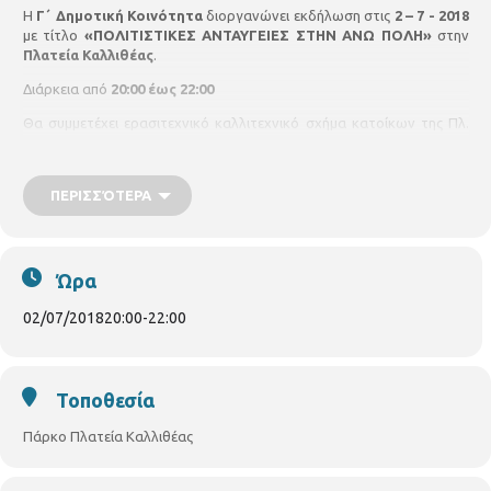
Η
Γ΄ Δημοτική Κοινότητα
διοργανώνει εκδήλωση στις
2 – 7 - 2018
με τίτλο
«ΠΟΛΙΤΙΣΤΙΚΕΣ ΑΝΤΑΥΓΕΙΕΣ ΣΤΗΝ ΑΝΩ ΠΟΛΗ»
στην
Πλατεία Καλλιθέας
.
Διάρκεια από
20:00 έως 22:00
Θα συμμετέχει ερασιτεχνικό καλλιτεχνικό σχήμα κατοίκων της Πλ.
Καλλιθέας και της ευρύτερης περιοχής "Οι Ανίλικοι" με συνοδεία
πιάνου
ΠΕΡΙΣΣΌΤΕΡΑ
ΕΙΣΟΔΟΣ ΕΛΕΥΘΕΡΗ
Ώρα
02/07/2018
20:00
-
22:00
Τοποθεσία
Πάρκο Πλατεία Καλλιθέας