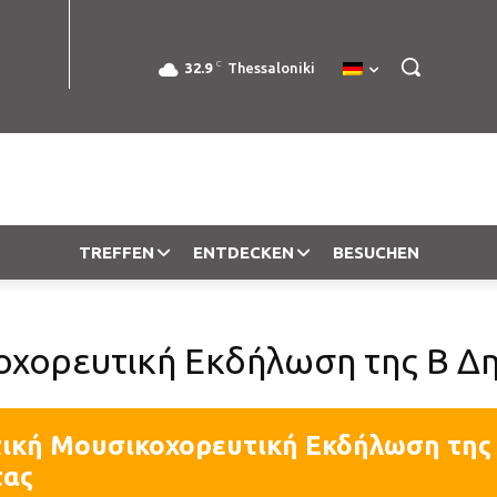
C
32.9
Thessaloniki
TREFFEN
ENTDECKEN
BESUCHEN
οχορευτική Εκδήλωση της Β Δη
τική Μουσικοχορευτική Εκδήλωση της
τας