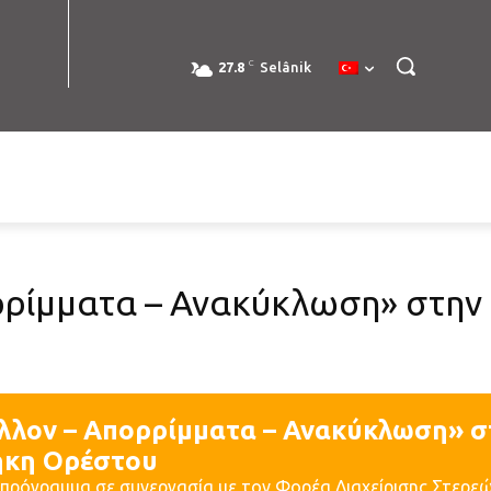
C
27.8
Selânik
ρίμματα – Ανακύκλωση» στην 
λλον – Απορρίμματα – Ανακύκλωση» σ
ήκη Ορέστου
 πρόγραμμα σε συνεργασία με τον Φορέα Διαχείρισης Στερ