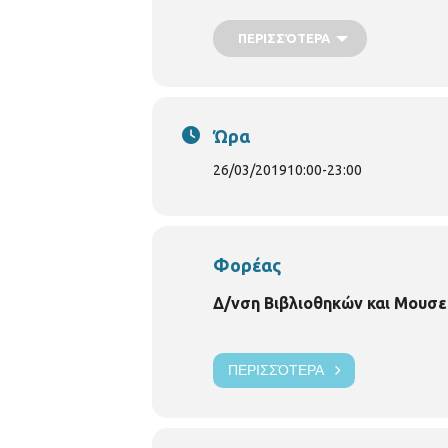
pvivlio.orestou@thessaloniki.gr
ΠΕΡΙΣΣΌΤΕΡΑ
Ώρα
26/03/2019
10:00
-
23:00
Φορέας
Δ/νση Βιβλιοθηκών και Μουσε
ΠΕΡΙΣΣΌΤΕΡΑ