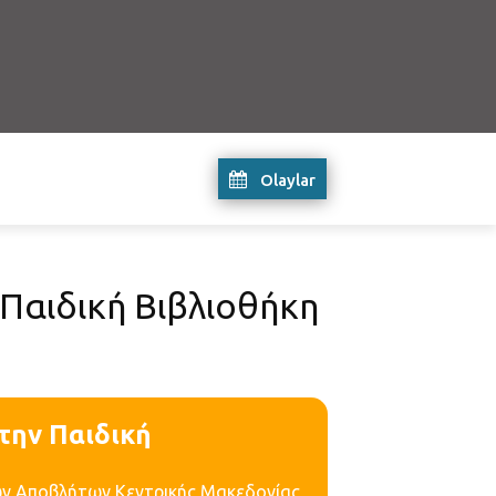
Olaylar
Παιδική Βιβλιοθήκη
την Παιδική
εών Αποβλήτων Κεντρικής Μακεδονίας