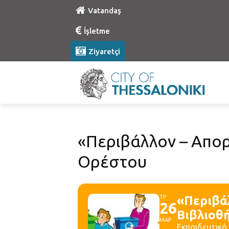
Vatandaş
İşletme
Ziyaretçi
«Περιβάλλον – Απορ
Ορέστου
ΤΡ
«Περιβά
26
Βιβλιοθ
ΜΑΡ
Εκπαιδευτικό