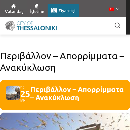
Ziyaretçi
Vatandaş
İşletme
Περιβάλλον – Απορρίμματα –
Ανακύκλωση
ΠΕ
Περιβάλλον – Απορρίμματα
25
– Ανακύκλωση
ΙΑΝ