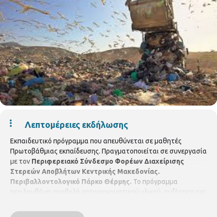
Λεπτομέρειες εκδήλωσης
Εκπαιδευτικό πρόγραμμα που απευθύνεται σε μαθητές
Πρωτοβάθμιας εκπαίδευσης. Πραγματοποιείται σε συνεργασία
με τον
Περιφερειακό Σύνδεσμο Φορέων Διαχείρισης
Στερεών Αποβλήτων Κεντρικής Μακεδονίας.
Περιβαλλοντολογικό Πάρκο Θέρμης.
Το πρόγραμμα
περιλαμβάνει προβολή οπτικοακουστικού υλικού, συζήτηση και
βιωματικό εργαστήριο ανακύκλωσης χαρτιού και στόχο έχει
την ενημέρωση και την ευαισθητοποίηση των μαθητών σε