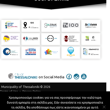
on Social Media
Municipality of Thessaloniki © 2026
Privacy Policy
Terms of Use
Χρησιμοποιούμε cookies για να σας προσφέρουμε την καλύτερη
Telephone Catalog
δυνατή εμπειρία στη σελίδα μας. Εάν συνεχίσετε να χρησιμοποιείτε
Developed by
MyCompany Projects
τη σελίδα, θα υποθέσουμε πως είστε ικανοποιημένοι με αυτό.