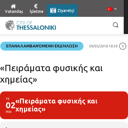
Ziyaretçi
Vatandaş
İşletme
ΕΠΑΝΑΛΑΜΒΑΝΌΜΕΝΗ ΕΚΔΉΛΩΣΗ
09/05/2018 18:30
«Πειράματα φυσικής και
χημείας»
ΤΕ
«Πειράματα φυσικής και
02
χημείας»
ΜΑΙ