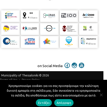
on Social Media
Municipality of Thessaloniki © 2026
Privacy Policy
Terms of Use
Χρησιμοποιούμε cookies για να σας προσφέρουμε την καλύτερη
Telephone Catalog
δυνατή εμπειρία στη σελίδα μας. Εάν συνεχίσετε να χρησιμοποιείτε
Developed by
MyCompany Projects
τη σελίδα, θα υποθέσουμε πως είστε ικανοποιημένοι με αυτό.
Εντάξει
Απόρριψη