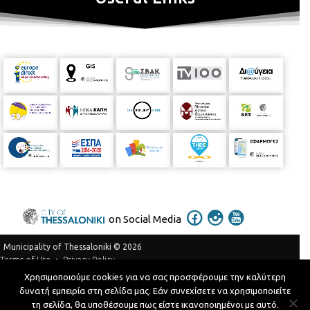
on Social Media
Municipality of Thessaloniki © 2026
Privacy Policy
Terms of Use
Χρησιμοποιούμε cookies για να σας προσφέρουμε την καλύτερη
Telephone Catalog
δυνατή εμπειρία στη σελίδα μας. Εάν συνεχίσετε να χρησιμοποιείτε
Developed by
MyCompany Projects
τη σελίδα, θα υποθέσουμε πως είστε ικανοποιημένοι με αυτό.