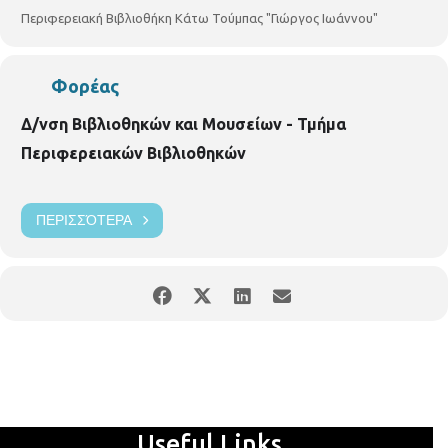
τηλ:2310919039
https://www.facebook.com/
Δημοτική-
Περιφερειακή Βιβλιοθήκη Κάτω Τούμπας "Γιώργος Ιωάννου"
Περιφερειακή-Βιβλιοθήκη-Κάτω-Τούμπας
Φορέας
Δ/νση Βιβλιοθηκών και Μουσείων - Τμήμα
Περιφερειακών Βιβλιοθηκών
ΠΕΡΙΣΣΌΤΕΡΑ
Useful Links