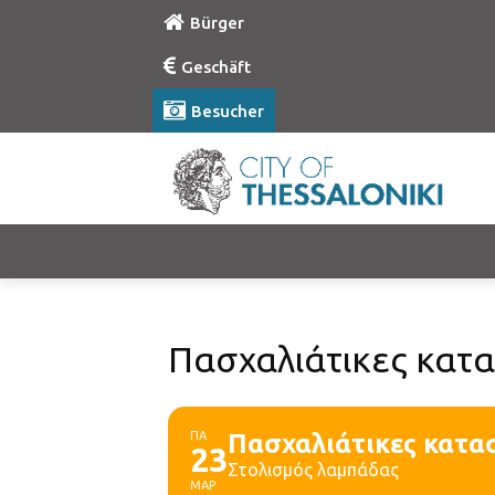
Bürger
Geschäft
Besucher
Πασχαλιάτικες κατ
ΠΑ
Πασχαλιάτικες κατα
23
Στολισμός λαμπάδας
ΜΑΡ