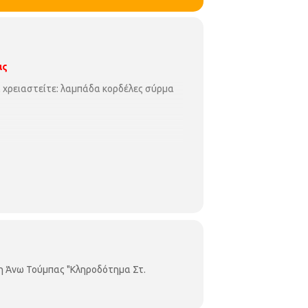
ας
α χρειαστείτε: λαμπάδα κορδέλες σύρμα
η Άνω Τούμπας "Κληροδότημα Στ.