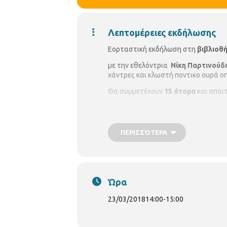
Λεπτομέρειες εκδήλωσης
Εορταστική εκδήλωση στη
βιβλιοθ
με την εθελόντρια
Νίκη Παρτινούδ
χάντρες και κλωστή ποντικο ουρά 
Θα συμμετέχουν
15 άτομα
και απαι
Δηλώσεις συμμετοχής στη
Βιβλιοθή
ΠΕΡΙΣΣΌΤΕΡΑ
Ώρα
23/03/2018
14:00
-
15:00