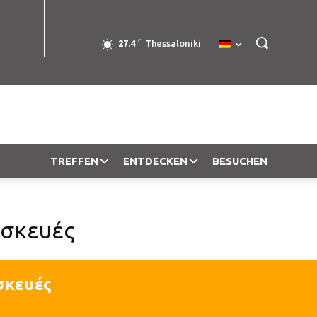
C
27.4
Thessaloniki
TREFFEN
ENTDECKEN
BESUCHEN
ασκευές
σκευές