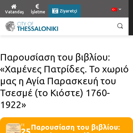
Ziyaretçi
Vatandaş
İşletme
Παρουσίαση του βιβλίου:
«Χαμένες Πατρίδες. Το χωριό
μας η Αγία Παρασκευή του
Τσεσμέ (το Κιόστε) 1760-
1922»
ΤΕ
Παρουσίαση του βιβλίου:
25