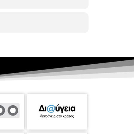
ειρίες που αναδεικνύουν το μέγεθος της
ια σου Μίκη”! Μέρος του μεγαλείου του,
 ιδιόχειρο σημείωμά του, γράφει για τον
 σκεφτείς πόσο οι συνθήκες διαλύουν
 και χιλιάδες άλλους που ευτυχίσαμε να
 έτσι τη ζήσαμε. Και το βιβλίο του
ιώργο Λογοθέτη
Ο Γιώργος Λογοθέτης
υ στις Πολιτικές Επιστήμες, στην
ηδικής Ραδιοφωνίας και Τηλεόρασης ως
ΡΤ) επέστρεψε στην Ελλάδα για να
2 έως το 2004 δίδαξε στο Τμήμα
 Δημοσιογράφων, της ΕΣΗΕΜΘ και του
τικό ρεπορτάζ). Έχει δημιουργήσει
ου έχει γράψει για τον Μίκη Θεοδωράκη
«ο Γιώργος Λογοθέτης έσκυψε όσο κανένας
αντικά τηλεοπτικά ντοκουμέντα που με
ς Αντίστασης και του Εμφυλίου
 ΠΑΛΜΕ, Η ΠΟΛΙΤΙΚΗ ΕΙΝΑΙ ΘΕΜΑ ΑΡΧΩΝ. Ο
 Διασποράς. Έχει δημιουργήσει σειρά
του και της φυλής των ΚΑΛΑΣ στο
ΣΟΥΗΔΟΣ ΔΗΜΑΡΧΟΣ. Στις 7.12.2022