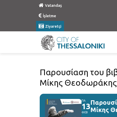
Vatandaş
İşletme
Ziyaretçi
Παρουσίαση του βι
Μίκης Θεοδωράκης»
ΠΑ
Παρουσί
13
Μίκης Θ
ΦΕΒ