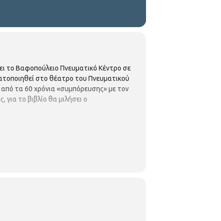
ι το Βαφοπούλειο Πνευματικό Κέντρο σε
ματοποιηθεί στο θέατρο του Πνευματικού
τά από τα 60 χρόνια «συμπόρευσης» με τον
 για το βιβλίο θα μιλήσει ο
0 φωτογραφίες καθώς και ηλεκτρονικές
υπήρξε στενός φίλος του μεγάλου