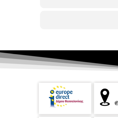
συνθέτη και αυτό που προσπάθησε στ
Δημιουργίας του, αλλά και τον απλό 
όπως γράφει ο ίδιος ο συγγραφέας, η
Γιώργο Λογοθέτη: “Ο Γιώργος Λογοθέ
ανθρώπους και σχέσεις ανθρώπων... Τ
μας φορτώσει η Μοίρα δύσκολες και κά
Γιώργου Λογοθέτη είναι ένας καθρέ
γεννήθηκε στη Λευκάδα το 1944. Το
Κοινωνιολογία και στη Δημοσιογραφ
Δημοσιογράφος και Παραγωγός τηλεο
συμβάλει στη δημιουργία του Τρίτο
Δημοσιογραφίας του Α.Π.Θ. Υπήρξε
ΣΩΜΑΤΕΙΟΥ ΑΝΤΑΠΟΚΡΙΤΩΝ ΔΙΕΘΝΩΝ Μ.
σειρά ντοκιμαντέρ και τηλεοπτικών 
έχει κυκλοφορήσει στην αγγλική, τ
άλλος στην πολιτική και καλλιτεχνι
αφορούν, με κορυφαίο “ΤΟ ΤΡΑΓΟΥΔΙ
Πολέμου». Έχει, επίσης, γράψει τ
Γιώργος Λογοθέτης ασχολήθηκε και μ
ντοκιμαντέρ για τον Ελληνισμό της 
Πακιστάν. Διετέλεσε Δήμαρχος στο