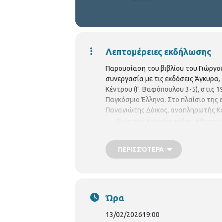
Λεπτομέρειες εκδήλωσης
Παρουσίαση του βιβλίου του Γιώργ
συνεργασία με τις εκδόσεις Άγκυρα
Κέντρου (Γ. Βαφόπουλου 3-5), στις 1
Παγκόσμιο Έλληνα. Στο πλαίσιο της ε
Παναγιώτης Δόικος, αναπληρωτής Κ
Φωτεινή Χαραλαμπίδου, ηθοποιό
Μουσικό πρόγραμμα:
ΠΕΡΙΣΣΌΤΕΡΑ
Παναγιώτης Καραδημήτρης,
Χρήστος Βερνάρδος,
Δέσποινα Αρβανιτίδη.
Ώρα
Η έκδοση δίνει έμφαση στην παγκόσ
13/02/2026
19:00
διευθύνσεις που παραπέμπουν σε πλ