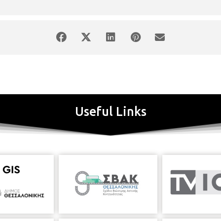
ο βιβλίο του είναι να καταγράψει εμπειρίες που έζησε μαζί του. Εμπ
Έλληνα πολίτη που ήθελε να τον αποκαλούν με το μικρό του όνομα. “Γε
 επιθυμία του να είναι “ένας από το πλήθος”. Ο μεγάλος συνθέτης, σε
της τίμησε τη Φιλία! Κι αυτό είναι ουσιώδες, σημαντικό, υπέροχο, αν
α γεγονότα που περιγράφει τα ζήσαμε μαζί, αλλά και μαζί με χιλιάδες
ποτε κορυφαίες και κρίσιμες στιγμές... Αυτή είναι η Ελλάδα. Κι εμείς
φτης για να δουν οι Έλληνες τα πρόσωπά τους”.
Λίγα λόγια για τον Γ
 1964 μετανάστευσε στη Σουηδία για την ολοκλήρωση των σπουδών το
ία. Από το 1975 έως το 1988 εργάστηκε στο Κρατικό Ίδρυμα της Σου
πτικών εκπομπών. Το 1988 με πρόταση της Ελληνικής Τηλεόρασης (Ε
Useful Links
υ Τηλεοπτικού Καναλιού (ΕΤ3) ως Διευθυντής Τηλεόρασης. Από το 199
 μέλος της Ένωσης Σουηδών Δημοσιογράφων, της Παγκόσμιας Ένωσης
Μ.Ε. ΕΛΛΑΔΑΣ. Το 1990 τιμήθηκε με το Βραβείο ΙΠΕΚΤΣΙ (Α΄ τηλεοπ
εκπομπών για τη ζωή και το έργο του Μίκη Θεοδωράκη. Η βιογραφία π
η ρωσική και την κινέζικη γλώσσα. Σύμφωνα με τον Μίκη Θεοδωράκη, 
κή μου δράση και στο έργο μου, δημιουργώντας μερικά από τα πιο σημ
 ΤΟΥ ΝΕΚΡΟΥ ΑΔΕΛΦΟΥ” για την περίοδο της Γερμανικής Κατοχής, τη
η βιογραφία του Σουηδού πρωθυπουργού Ούλοφ Πάλμε με τίτλο ΟΥΛΟΦ
ε θέματα που αφορούν τον Ελληνικό Πολιτισμό και τον Ελληνισμό της
Κάτω Ιταλίας, της Κορσικής, της Ρουμανίας, της Βουλγαρίας, του Πόν
ν Δήμο ΑΠΟΛΛΩΝΙΩΝ Λευκάδας (2007-2011) και έγραψε το βιβλίο Ο 