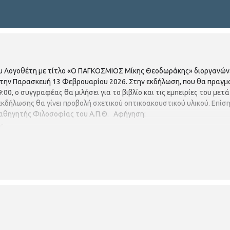
ου Λογοθέτη με τίτλο «Ο ΠΑΓΚΟΣΜΙΟΣ Μίκης Θεοδωράκης» διοργανώνε
, την Παρασκευή 13 Φεβρουαρίου 2026. Στην εκδήλωση, που θα πραγ
9:00, ο συγγραφέας θα μιλήσει για το βιβλίο και τις εμπειρίες του με
κδήλωσης θα γίνει προβολή σχετικού οπτικοακουστικού υλικού. Επίσης,
αθηγητής Φιλοσοφίας του Α.Π.Θ. Αφήγηση:
ς.
μια διάσταση του έργου του Μίκη Θεοδωράκη. Περιέχει πάνω από 15
ηροφορίες και πλούσιο οπτικοακουστικό υλικό. Ο Γιώργος Λογοθέτης 