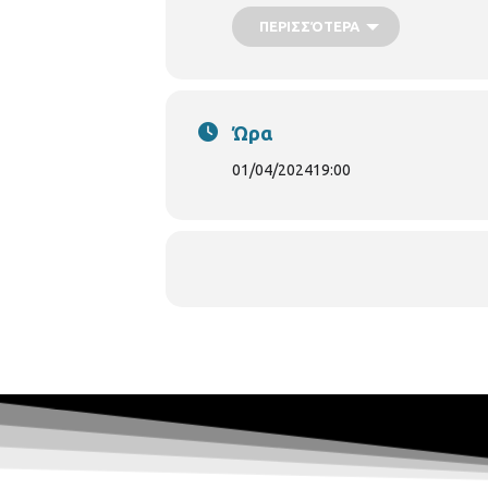
ΠΕΡΙΣΣΌΤΕΡΑ
Στην συζήτηση θα συμμετέχουν ως ομ
Διαμαντής Γκολιδάκης, Καρδιολό
και της Ειδικής Διαρκούς Επιτρο
Ώρα
01/04/2024
19:00