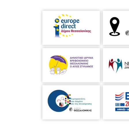
Ρούλα Ανδρεοπούλου, Καθηγήτρι
Ανάπτυξη» του Α.Π.Θ.