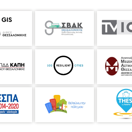
α και Διευθύντρια του Διατμηματικού Προγράμματος Μεταπτυχιακών