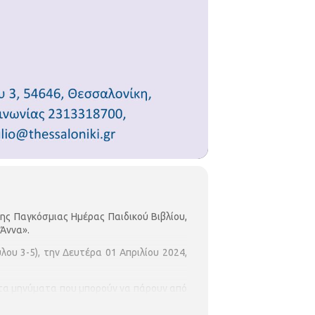
ης Παγκόσμιας Ημέρας Παιδικού Βιβλίου,
Άννα».
υ 3-5), την Δευτέρα 01 Απριλίου 2024,
ι τα μηνύματα που μπορούν να πάρουν από
υπα, καθώς επίσης και πόσο απαραίτητη
α τους.