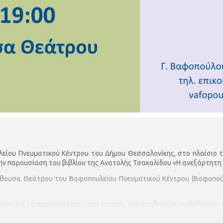
λείου Πνευματικού Κέντρου του Δήμου Θεσσαλονίκης, στο πλαίσιο τ
ν παρουσίαση του βιβλίου της Ανατολής Τσακαλίδου «Η ανεξάρτητη 
θουσα Θεάτρου του Βαφοπουλείου Πνευματικού Κέντρου (Βαφοπούλο
οινό για τη σημαντικότητα της επαφής των παιδιών με το βιβλίο κα
ια διάφορα σημαντικά κοινωνικά ζητήματα, όπως τα έμφυλα στερεότ
τε να πιστεύουν στις δικές τους δυνάμεις και να ακολουθούν τα όνειρ