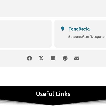
ιλητές οι ꓽ
γος και Διδάκτωρ Ιατρικής, Βουλευτής Α΄ Θεσσαλονίκης, μέλος της 
πής Έρευνας και Τεχνολογίας
Τοποθεσία
Βαφοπούλειο Πνευματικ
Useful Links