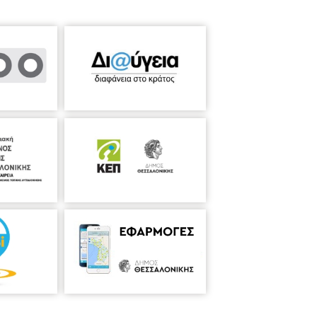
 Σπουδών «Τουρισμός και Τοπική