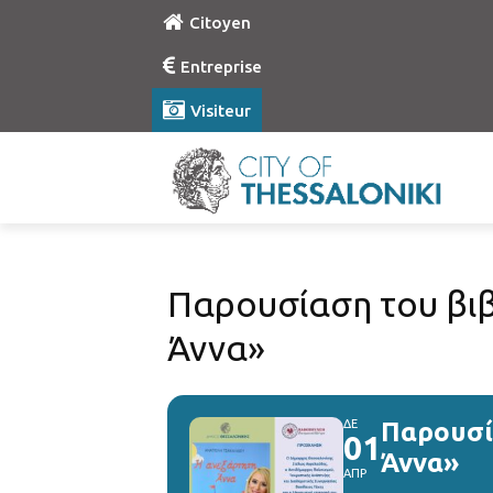
Citoyen
Entreprise
Visiteur
Παρουσίαση του βιβ
Άννα»
ΔΕ
Παρουσί
01
Άννα»
ΑΠΡ