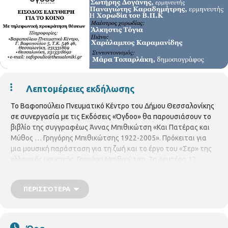
Λεπτομέρειες εκδήλωσης
Το Βαφοπούλειο Πνευματικό Κέντρο του Δήμου Θεσσαλονίκης
σε συνεργασία με τις Εκδόσεις «Όγδοο» θα παρουσιάσουν το
βιβλίο της συγγραφέως Άννας Μπιθικώτση «Και Πατέρας και
Μύθος … Γρηγόρης Μπιθικώτσης 1922-2005». Πρόκειται για
μια μουσική παράσταση για τη ζωή και το έργο του «Σερ» της
ελληνικής μουσικής, Γρηγόρη Μπιθικώτση. Τη Δευτέρα 12
Ιανουαρίου 2026, στις 19:00, το θέατρο του Βαφοπουλείου
Πνευματικού Κέντρου θα πλημμυρίσει από αναμνήσεις,
ΠΕΡΙΣΣΌΤΕΡΑ
ιστορία, μουσική και εικόνες του εμβληματικού ερμηνευτή με
την «ξύλινη» φωνή, αναβιώνοντας στιγμές και μελωδίες που
ταξίδεψαν στην αθανασία και σφράγισαν την εθνική μας
μνήμη, με αφορμή την παρουσίαση του νέου βιβλίου της κόρης