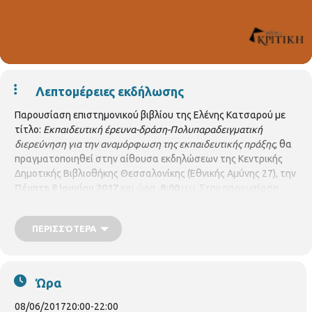
Λεπτομέρειες εκδήλωσης
Παρουσίαση επιστημονικού βιβλίου της Ελένης Κατσαρού με
τίτλο:
Εκπαιδευτική έρευνα-δράση-Πολυπαραδειγματική
διερεύνηση για την αναμόρφωση της εκπαιδευτικής πράξης
, θα
πραγματοποιηθεί στην αίθουσα εκδηλώσεων της Κεντρικής
Δημοτικής Βιβλιοθήκης Θεσσαλονίκης (Εθνικής Αμύνης 27), την
Πέμπτη 8 Ιουνίου 2017
και ώρα
8:00
μ.μ. Στην παρουσίαση
συμμετέχουν οι:
Σοφία Αυγητίδου
, καθηγήτρια προσχολικής
παιδαγωγικής, Τμήμα Νηπιαγωγών, Πανεπιστήμιο Δυτικής
ΠΕΡΙΣΣΌΤΕΡΑ
Μακεδονίας
Κυριάκος Μπονίδης,
αναπληρωτής Καθηγητής
Σχολικής Παιδαγωγικής και Παιδαγωγικής της Ειρήνης, Τμήμα
Φιλοσοφίας και Παιδαγωγικής, ΑΠΘ
Ελένη Χοντολίδου
,
αναπληρώτρια καθηγήτρια , Τμήμα Φιλοσοφίας και
Ώρα
Παιδαγωγικής, ΑΠΘ και η συγγραφέας
Ελένη Κατσαρού
,
αναπληρώτρια Καθηγήτρια Τμήμα Φιλοσοφικών και
08/06/2017
20:00
-
22:00