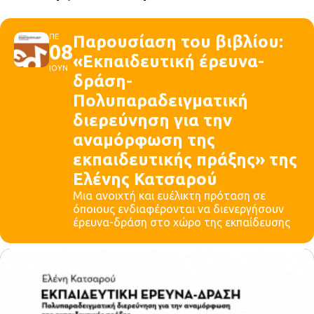
ΠΕ
Παρουσίαση του βιβλίου:
08
«Εκπαιδευτική έρευνα-
ΙΟΥΝ
δράση-
Πολυπαραδειγματική
διερεύνηση για την
αναμόρφωση της
εκπαιδευτικής πράξης» της
Ελένης Κατσαρού
Μια ανοιχτή και ευέλικτη πρόταση σε
όποιους ενδιαφέρονται να διενεργήσουν
έρευνα-δράση στο χώρο της εκπαίδευσης