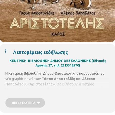
Λεπτομέρειες εκδήλωσης
ΚΕΝΤΡΙΚΗ ΒΙΒΛΙΟΘΗΚΗ ΔΗΜΟΥ ΘΕΣΣΑΛΟΝΙΚΗΣ
(Εθνικής
Αμύνης 27, τηλ. 2313318570)
Η Κεντρική Βιβλιοθήκη Δήμου Θεσσαλονίκης παρουσιάζει το
νέο graphic novel των
Τάσου Αποστολίδη και Αλέκου
Παπαδάτου,
«Αριστοτέλης».
Θα μιλήσουν: ο Πέτρος
Μαρτινίδης, Ομότιμος καθηγητής του Τμήματος Αρχιτεκτόνων
του Α.Π.Θ., ο Ζαχαρίας Σκούρας, Ομότιμος καθηγητής του
Τμήματος Βιολογίας του Α.Π.Θ., Πρόεδρος του «Συλλόγου
ΠΕΡΙΣΣΌΤΕΡΑ
Αποφοίτων του Α.Π.Θ.», η Δήμητρα Σφενδόνη Μέντζου,
Ομότιμη καθηγήτρια της Φιλοσοφίας της Επιστήμης του