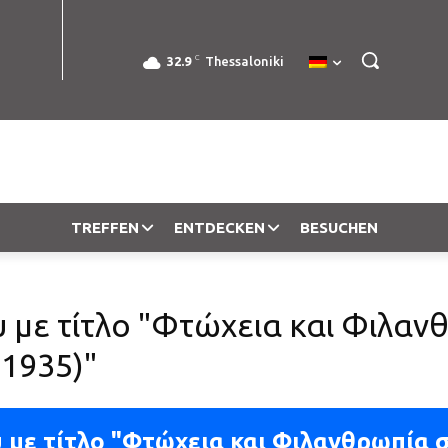
C
32.9
Thessaloniki
TREFFEN
ENTDECKEN
BESUCHEN
 με τίτλο "Φτώχεια και Φιλαν
1935)"
 με τίτλο "Φτώχεια και Φιλανθρωπία 