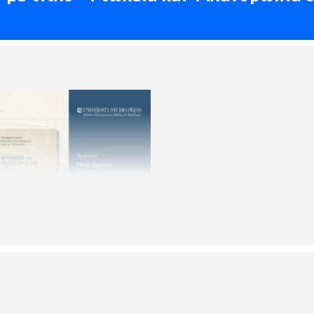
κός οίκος UNIVERSITY STUDIO PRESS παρουσιάζουν το βιβλίο των Ελ.
λανθρωπία στη Θεσσαλονίκη (1930-1935)", την Τρίτη 12 Δεκεμβρίου 