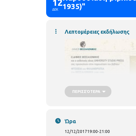
12
1935)"
ΔΕΚ
Λεπτομέρειες εκδήλωσης
ΠΕΡΙΣΣΌΤΕΡΑ
Ο ΔΗΜΟΣ ΘΕΣΣΑΛΟΝΙΚΗΣ και ο εκδοτι
Μανδατζή με τίτλο "Φτώχεια και Φι
Ώρα
Κέντρου Ιστορίας Θεσσαλονίκης.
12/12/2017
19:00
-
21:00