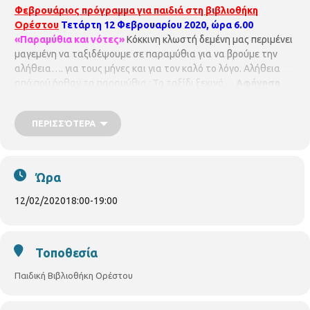
Φεβρουάριος πρόγραμμα για παιδιά στη βιβλιοθήκη
Ορέστου
Τετάρτη 12 Φεβρουαρίου 2020, ώρα 6.00
«Παραμύθια και νότες»
Κόκκινη κλωστή δεμένη μας περιμένει
μαγεμένη να ταξιδέψουμε σε παραμύθια για να βρούμε την
αλήθεια…. για τους μήνες και για τον καλό το λόγο. Αλήθεια
από πού ήρθαν τα παραμύθια ; Το ταξίδι ξεκινά…
Αφήγηση
Χρυσάνθη Αντωνίου, ακορντεόν Ζωγράφος Σταυρίδης.
Για
παιδιά από 5 – 105 ετών. Με προεγγραφή
ΠΑΙΔΙΚΗ
ΠΕΡΙΣΣΌΤΕΡΑ
ΒΙΒΛΙΟΘΗΚΗ ΟΡΕΣΤΟΥ
ΟΡΕΣΤΟΥ 33 & ΧΑΛΚΙΔΙΚΗΣ
ΤΗΛ.
2310852384
pvivlio.orestou@thessaloniki.gr
Ώρα
12/02/2020
18:00
-
19:00
Τοποθεσία
Παιδική Βιβλιοθήκη Ορέστου