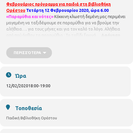
Φεβρουάριος πρόγραμμα για παιδιά στη βιβλιοθήκη
Ορέστου
Τετάρτη 12 Φεβρουαρίου 2020, ώρα 6.00
«Παραμύθια και νότες»
Κόκκινη κλωστή δεμένη μας περιμένει
μαγεμένη να ταξιδέψουμε σε παραμύθια για να βρούμε την
αλήθεια…. για τους μήνες και για τον καλό το λόγο. Αλήθεια
από πού ήρθαν τα παραμύθια ; Το ταξίδι ξεκινά…
Αφήγηση
Χρυσάνθη Αντωνίου, ακορντεόν Ζωγράφος Σταυρίδης.
Για
παιδιά από 5 – 105 ετών. Με προεγγραφή
ΠΑΙΔΙΚΗ
ΠΕΡΙΣΣΌΤΕΡΑ
ΒΙΒΛΙΟΘΗΚΗ ΟΡΕΣΤΟΥ
ΟΡΕΣΤΟΥ 33 & ΧΑΛΚΙΔΙΚΗΣ
ΤΗΛ.
2310852384
pvivlio.orestou@thessaloniki.gr
Ώρα
12/02/2020
18:00
-
19:00
Τοποθεσία
Παιδική Βιβλιοθήκη Ορέστου