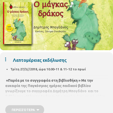
Λεπτομέρειες εκδήλωσης
Τρίτη 27/3//2018, ώρα 10.00-11 & 11-12 το πρωί
«Παρέα με το συγγραφέα στη βιβλιοθήκη »
Με την
ευκαιρία της Παγκόσμιας ημέρας παιδικού βιβλίου
γνωρίζουμε το συγγραφέα Δημήτρη Μπογδάνο και το
βιβλίο του
«Μάγκας Δράκος»
Μια φορά κι έναν καιρό, σ’ ένα
μεγάλο πολύχρωμο λιβάδι ζούσε ένας δράκος. Είχε δέρμα
πράσινο με λέπια σαν του φιδιού, κοντόχοντρα πόδια με νύχια
ΠΕΡΙΣΣΌΤΕΡΑ
γαμψά και από το στόμα του, που ήταν γεμάτο κοφτερά