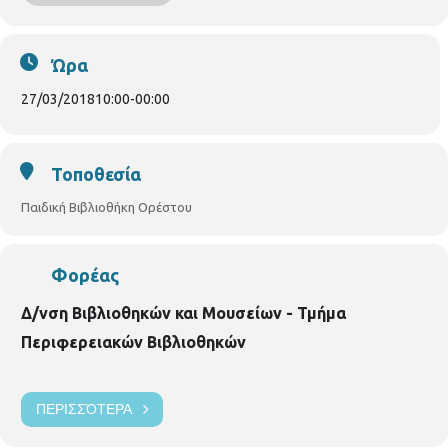
δόντια, έβγαζε φωτιές. Ήταν όμως ένας δράκος τεμπέλης, τόσο
τεμπέλης που δε σηκωνόταν ούτε για φαγητό. Γι’ αυτό
φοβέριζε τα μικρότερα πλάσματα και τα ανάγκαζε......
Το
Ώρα
πρόγραμμα πραγματοποιείται σε συνεργασία με τις
27/03/2018
10:00
-
00:00
εκδόσεις «Μεταίχμιο»
Τοποθεσία
Παιδική Βιβλιοθήκη Ορέστου
Φορέας
Δ/νση Βιβλιοθηκών και Μουσείων - Τμήμα
Περιφερειακών Βιβλιοθηκών
ΠΕΡΙΣΣΌΤΕΡΑ