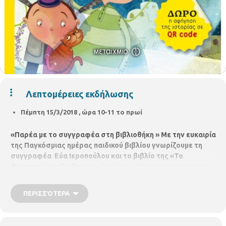
Λεπτομέρειες εκδήλωσης
Πέμπτη 15/3/2018 , ώρα 10-11 το πρωί
«Παρέα με το συγγραφέα στη βιβλιοθήκη »
Με την ευκαιρία
της Παγκόσμιας ημέρας παιδικού βιβλίου
γνωρίζουμε τη
συγγραφέα
Εύα Ιεροπούλου και το βιβλίο της
«Το
Φουσκοχώρι»
Το Φουσκοχώρι είναι υπέροχο: με πανέμορφα
μικρά σπιτάκια, σκαρφαλωμένο σ’ έναν καταπράσινο λόφο
δίπλα στο ποτάμι, βλέπει μια απέραντη πεδιάδα. Και το πιο
ΠΕΡΙΣΣΌΤΕΡΑ
φοβερό; Κάθε απόγευμα στο Φουσκοχώρι φτιάχνουν φούσκες!
Φούσκες από σοκολάτα, σαντιγί, φράουλα, πεπόνι, φούσκες με
άρωμα θαλασσινό ή βουνίσιο, κι άλλες πολλές που δεν τις βάζει