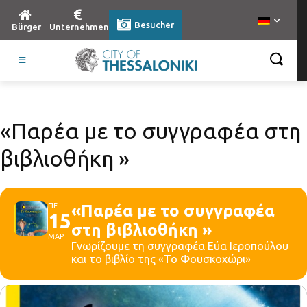
Besucher
Bürger
Unternehmen
«Παρέα με το συγγραφέα στη
βιβλιοθήκη »
ΠΕ
«Παρέα με το συγγραφέα
15
στη βιβλιοθήκη »
ΜΑΡ
Γνωρίζουμε τη συγγραφέα Εύα Ιεροπούλου
και το βιβλίο της «Το Φουσκοχώρι»