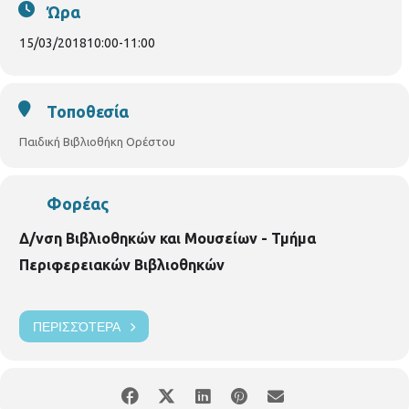
ο νους σας!
Το πρόγραμμα πραγματοποιείται
με
συνεργασία
Ώρα
με τις εκδόσεις «Μεταίχμιο»
15/03/2018
10:00
-
11:00
Τοποθεσία
Παιδική Βιβλιοθήκη Ορέστου
Φορέας
Δ/νση Βιβλιοθηκών και Μουσείων - Τμήμα
Περιφερειακών Βιβλιοθηκών
ΠΕΡΙΣΣΌΤΕΡΑ