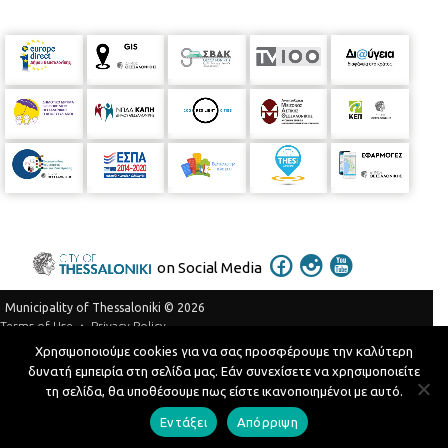
on Social Media
Municipality of Thessaloniki © 2026
Privacy Policy
Terms of Use
Χρησιμοποιούμε cookies για να σας προσφέρουμε την καλύτερη
Telephone Catalog
δυνατή εμπειρία στη σελίδα μας. Εάν συνεχίσετε να χρησιμοποιείτε
Developed by
MyCompany Projects
τη σελίδα, θα υποθέσουμε πως είστε ικανοποιημένοι με αυτό.
Εντάξει
Απόρριψη