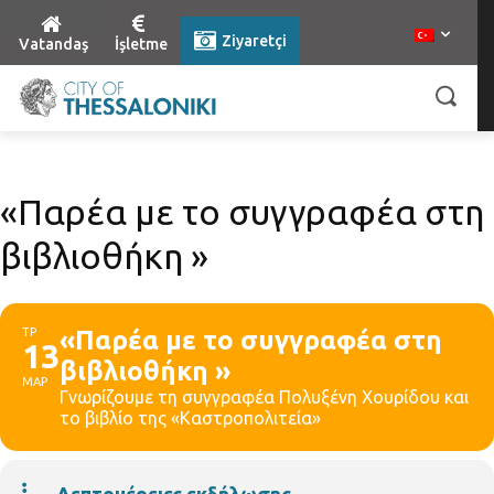
Ziyaretçi
Vatandaş
İşletme
«Παρέα με το συγγραφέα στη
βιβλιοθήκη »
ΤΡ
«Παρέα με το συγγραφέα στη
13
βιβλιοθήκη »
ΜΑΡ
Γνωρίζουμε τη συγγραφέα Πολυξένη Χουρίδου και
το βιβλίο της «Καστροπολιτεία»
Λεπτομέρειες εκδήλωσης