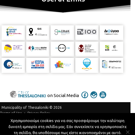
on Social Media
Municipality of Thessaloniki © 2026
Privacy Policy
Terms of Use
Χρησιμοποιούμε cookies για να σας προσφέρουμε την καλύτερη
Telephone Catalog
δυνατή εμπειρία στη σελίδα μας. Εάν συνεχίσετε να χρησιμοποιείτε
Developed by
MyCompany Projects
τη σελίδα, θα υποθέσουμε πως είστε ικανοποιημένοι με αυτό.