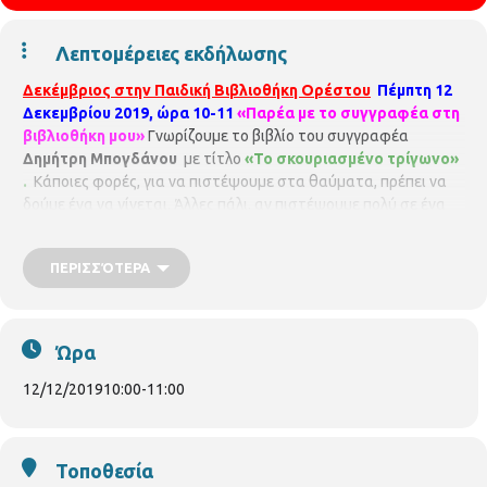
Λεπτομέρειες εκδήλωσης
Δεκέμβριος στην
Παιδική Βιβλιοθήκη Ορέστου
Πέμπτη 12
Δεκεμβρίου 2019, ώρα 10-11
«Παρέα με το συγγραφέα στη
βιβλιοθήκη μου»
Γνωρίζουμε το βιβλίο του συγγραφέα
Δημήτρη Μπογδάνου
με τίτλο
«Το σκουριασμένο τρίγωνο»
.
Κάποιες φορές, για να πιστέψουμε στα θαύματα, πρέπει να
δούμε ένα να γίνεται. Άλλες πάλι, αν πιστέψουμε πολύ σε ένα
θαύμα, τότε ίσως αυτό συμβεί. Αυτά τα Χριστούγεννα, η μικρή
Αθηνά θα ανακαλύψει την ελπίδα για ένα καλύτερο μέλλον
ΠΕΡΙΣΣΌΤΕΡΑ
μέσα από μία απίθανη συνάντηση...
Το πρόγραμμα
πραγματοποιείται σε συνεργασία με τις εκδόσεις
«Μεταίχμιο»
Το πρόγραμμα θα παρακολουθήσουν σχολεία
της περιοχής
ΠΑΙΔΙΚΗ ΒΙΒΛΙΟΘΗΚΗ ΟΡΕΣΤΟΥ
ΟΡΕΣΤΟΥ
Ώρα
33 & ΧΑΛΚΙΔΙΚΗΣ
ΤΗΛ. 2310852384
pvivlio.orestou@thessaloniki.gr
12/12/2019
10:00
-
11:00
Τοποθεσία